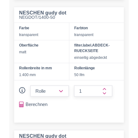
NESCHEN gudy dot
NEGDOT/1400-50
Farbe
Farbton
transparent
transparent
Oberfläche
filter.label.ABDECK-
RUECKSEITE
matt
einseitig abgedeckt
Rollenbreite in mm
Rollenlänge
1.400 mm
50 lfm
form.decrease-amount
form.increase-a
Berechnen
NESCHEN gudy dot