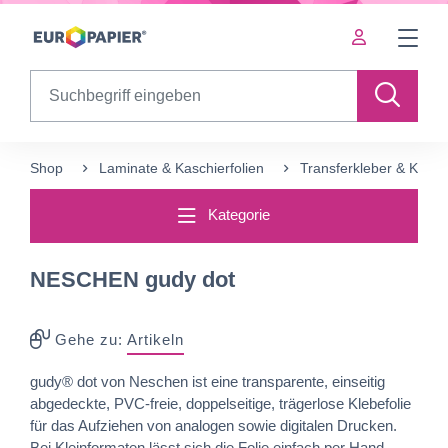
Table Of Content
sr.skip-to.main-content
sr.skip-to.table-of-contents
sr.skip-to.main-navigation
Search
Shop
Laminate & Kaschierfolien
Transferkleber & Kleb
Kategorie
NESCHEN gudy dot
Gehe zu:
Artikeln
gudy® dot von Neschen ist eine transparente, einseitig
abgedeckte, PVC-freie, doppelseitige, trägerlose Klebefolie
für das Aufziehen von analogen sowie digitalen Drucken.
Bei Kleinformaten lässt sich die Folie einfach per Hand