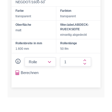
NEGDOT/1600-50
Farbe
Farbton
transparent
transparent
Oberfläche
filter.label.ABDECK-
RUECKSEITE
matt
einseitig abgedeckt
Rollenbreite in mm
Rollenlänge
1.600 mm
50 lfm
form.decrease-amount
form.increase-a
Berechnen