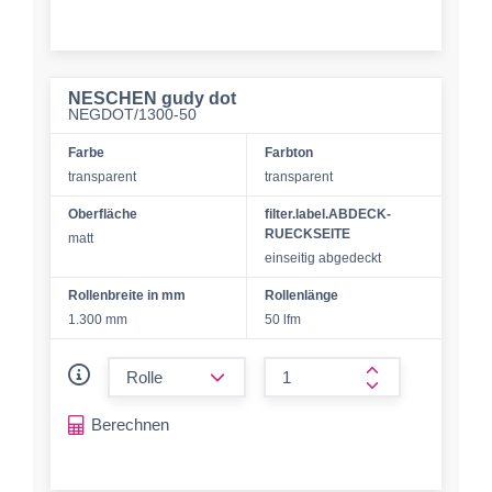
NESCHEN gudy dot
NEGDOT/1300-50
Farbe
Farbton
transparent
transparent
Oberfläche
filter.label.ABDECK-
RUECKSEITE
matt
einseitig abgedeckt
Rollenbreite in mm
Rollenlänge
1.300 mm
50 lfm
form.decrease-amount
form.increase-a
Berechnen