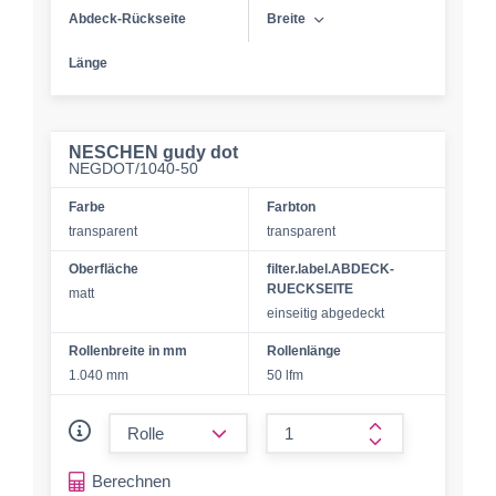
Abdeck-Rückseite
Breite
Länge
NESCHEN gudy dot
NEGDOT/1040-50
Farbe
Farbton
transparent
transparent
Oberfläche
filter.label.ABDECK-
RUECKSEITE
matt
einseitig abgedeckt
Rollenbreite in mm
Rollenlänge
1.040 mm
50 lfm
form.decrease-amount
form.increase-a
Berechnen