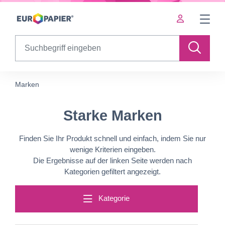
Table Of Content
Starke Marken
sr.skip-to.main-content
sr.skip-to.table-of-contents
sr.skip-to.main-navigation
Search
Marken
Starke Marken
Finden Sie Ihr Produkt schnell und einfach, indem Sie nur
wenige Kriterien eingeben.
Die Ergebnisse auf der linken Seite werden nach
Kategorien gefiltert angezeigt.
Kategorie